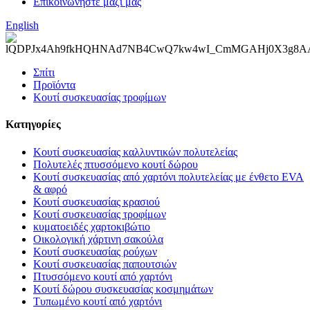
Επικοινωνήστε μαζί μας
English
Σπίτι
Προϊόντα
Κουτί συσκευασίας τροφίμων
Κατηγορίες
Κουτί συσκευασίας καλλυντικών πολυτελείας
Πολυτελές πτυσσόμενο κουτί δώρου
Κουτί συσκευασίας από χαρτόνι πολυτελείας με ένθετο EVA
& αφρό
Κουτί συσκευασίας κρασιού
Κουτί συσκευασίας τροφίμων
κυματοειδές χαρτοκιβώτιο
Οικολογική χάρτινη σακούλα
Κουτί συσκευασίας ρούχων
Κουτί συσκευασίας παπουτσιών
Πτυσσόμενο κουτί από χαρτόνι
Κουτί δώρου συσκευασίας κοσμημάτων
Τυπωμένο κουτί από χαρτόνι