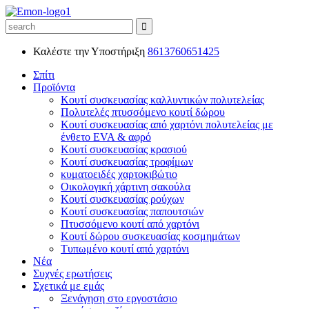
Καλέστε την Υποστήριξη
8613760651425
Σπίτι
Προϊόντα
Κουτί συσκευασίας καλλυντικών πολυτελείας
Πολυτελές πτυσσόμενο κουτί δώρου
Κουτί συσκευασίας από χαρτόνι πολυτελείας με
ένθετο EVA & αφρό
Κουτί συσκευασίας κρασιού
Κουτί συσκευασίας τροφίμων
κυματοειδές χαρτοκιβώτιο
Οικολογική χάρτινη σακούλα
Κουτί συσκευασίας ρούχων
Κουτί συσκευασίας παπουτσιών
Πτυσσόμενο κουτί από χαρτόνι
Κουτί δώρου συσκευασίας κοσμημάτων
Τυπωμένο κουτί από χαρτόνι
Νέα
Συχνές ερωτήσεις
Σχετικά με εμάς
Ξενάγηση στο εργοστάσιο