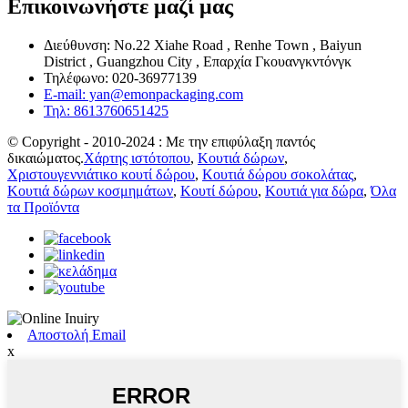
Επικοινωνήστε μαζί μας
Διεύθυνση: No.22 Xiahe Road , Renhe Town , Baiyun
District , Guangzhou City , Επαρχία Γκουανγκντόνγκ
Τηλέφωνο: 020-36977139
E-mail: yan@emonpackaging.com
Τηλ: 8613760651425
© Copyright - 2010-2024 : Με την επιφύλαξη παντός
δικαιώματος.
Χάρτης ιστότοπου
,
Κουτιά δώρων
,
Χριστουγεννιάτικο κουτί δώρου
,
Κουτιά δώρου σοκολάτας
,
Κουτιά δώρων κοσμημάτων
,
Κουτί δώρου
,
Κουτιά για δώρα
,
Όλα
τα Προϊόντα
Αποστολή Email
x