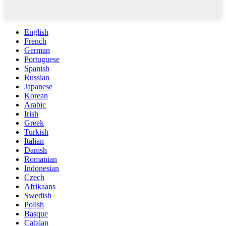
English
French
German
Portuguese
Spanish
Russian
Japanese
Korean
Arabic
Irish
Greek
Turkish
Italian
Danish
Romanian
Indonesian
Czech
Afrikaans
Swedish
Polish
Basque
Catalan