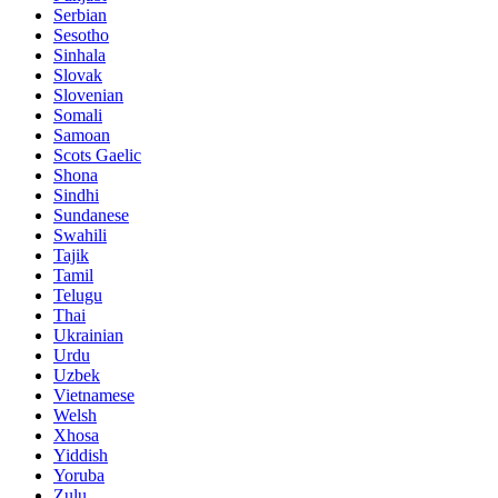
Serbian
Sesotho
Sinhala
Slovak
Slovenian
Somali
Samoan
Scots Gaelic
Shona
Sindhi
Sundanese
Swahili
Tajik
Tamil
Telugu
Thai
Ukrainian
Urdu
Uzbek
Vietnamese
Welsh
Xhosa
Yiddish
Yoruba
Zulu