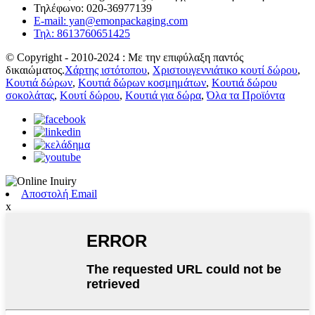
Τηλέφωνο: 020-36977139
E-mail: yan@emonpackaging.com
Τηλ: 8613760651425
© Copyright - 2010-2024 : Με την επιφύλαξη παντός
δικαιώματος.
Χάρτης ιστότοπου
,
Χριστουγεννιάτικο κουτί δώρου
,
Κουτιά δώρων
,
Κουτιά δώρων κοσμημάτων
,
Κουτιά δώρου
σοκολάτας
,
Κουτί δώρου
,
Κουτιά για δώρα
,
Όλα τα Προϊόντα
Αποστολή Email
x