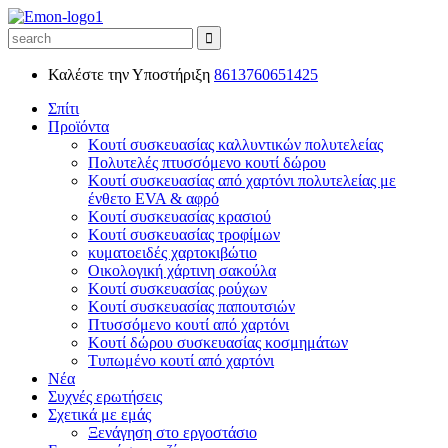
Καλέστε την Υποστήριξη
8613760651425
Σπίτι
Προϊόντα
Κουτί συσκευασίας καλλυντικών πολυτελείας
Πολυτελές πτυσσόμενο κουτί δώρου
Κουτί συσκευασίας από χαρτόνι πολυτελείας με
ένθετο EVA & αφρό
Κουτί συσκευασίας κρασιού
Κουτί συσκευασίας τροφίμων
κυματοειδές χαρτοκιβώτιο
Οικολογική χάρτινη σακούλα
Κουτί συσκευασίας ρούχων
Κουτί συσκευασίας παπουτσιών
Πτυσσόμενο κουτί από χαρτόνι
Κουτί δώρου συσκευασίας κοσμημάτων
Τυπωμένο κουτί από χαρτόνι
Νέα
Συχνές ερωτήσεις
Σχετικά με εμάς
Ξενάγηση στο εργοστάσιο